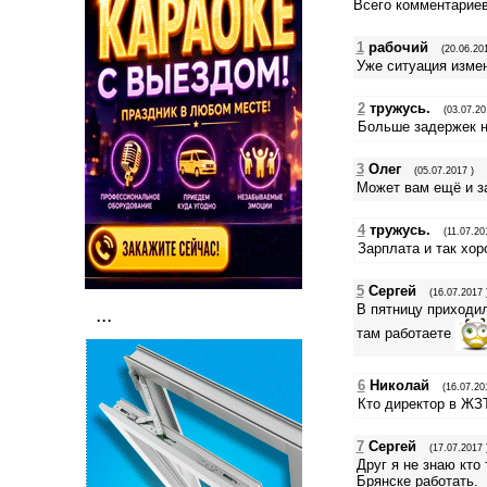
Всего комментарие
1
рабочий
(20.06.201
Уже ситуация измен
2
тружусь.
(03.07.20
Больше задержек не
3
Олег
(05.07.2017 )
Может вам ещё и з
4
тружусь.
(11.07.20
Зарплата и так хо
5
Сергей
(16.07.2017 
В пятницу приходил
...
там работаете
6
Николай
(16.07.20
Кто директор в ЖЗ
7
Сергей
(17.07.2017 
Друг я не знаю кто
Брянске работать.