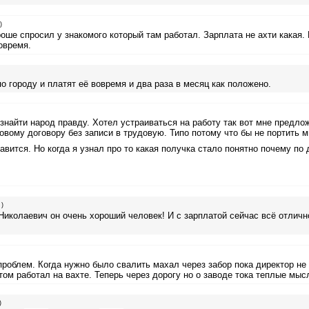
)
оше спросил у знакомого который там работал. Зарплата не ахти какая.
овремя.
о городу и платят её вовремя и два раза в месяц как положено.
знайти народ правду. Хотел устраиваться на работу так вот мне предло
овому договору без записи в трудовую. Типо потому что бы не портить 
авится. Но когда я узнал про то какая получка стало понятно почему по 
 )
иколаевич он очень хороший человек! И с зарплатой сейчас всё отличн
роблем. Когда нужно было свалить махал через забор пока директор не
ом работал на вахте. Теперь через дорогу но о заводе тока теплые мыс
)