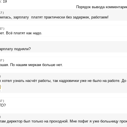
в
: 19
Порядок вывода комментари
7 )
илась, зарплату платят практически без задержек, работаем!
17 )
т. Всё платят как надо.
арплату подняли?
17 )
рошая. По нашим меркам больше нет.
)
 хотел узнать насчёт работы, так кадровички уже не было на работе. До
17 )
ТО?
)
 там директор был только на проходной. Мне пофиг я уже болььницу про