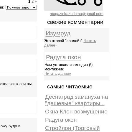
1
2
»
ев:
magazinkazhdomu@gmail.com
свежие комментарии
Изумруд
Это второй "санлайт"
Читать
далее»
Радуга окон
Нам устанавливал один (!)
монтажник
Читать далее»
 скольки ж они вы
самые читаемые
Деснаград замануха на
"дешевые" квартиры...
Окна Клен возмущение
Радуга окон
хожу буду в
Стройлон (Торговый