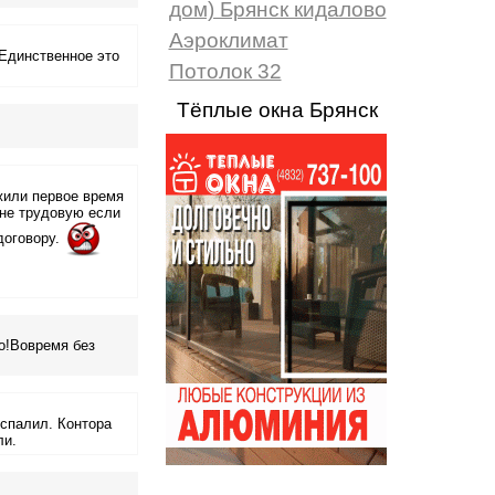
дом) Брянск кидалово
Аэроклимат
 Единственное это
Потолок 32
Тёплые окна Брянск
жили первое время
мне трудовую если
договору.
о!Вовремя без
 спалил. Контора
ли.
...