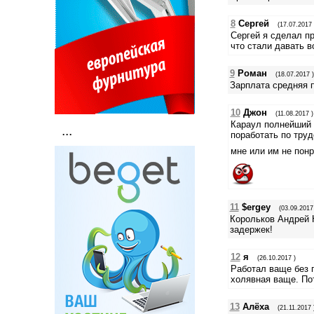
8
Сергей
(17.07.2017 
Сергей я сделал пр
что стали давать в
9
Роман
(18.07.2017 )
Зарплата средняя п
10
Джон
(11.08.2017 )
Караул полнейший 
...
поработать по труд
мне или им не понр
11
$ergey
(03.09.2017
Корольков Андрей Н
задержек!
12
я
(26.10.2017 )
Работал ваще без п
холявная ваще. Пот
13
Алёха
(21.11.2017 