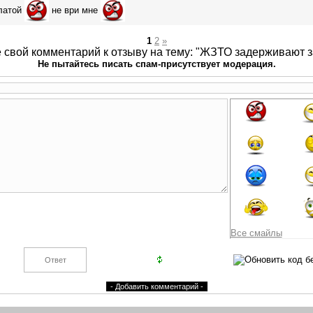
платой
не ври мне
1
2
»
 свой комментарий к отзыву на тему: "ЖЗТО задерживают з
Не пытайтесь писать спам-присутствует модерация.
Все смайлы