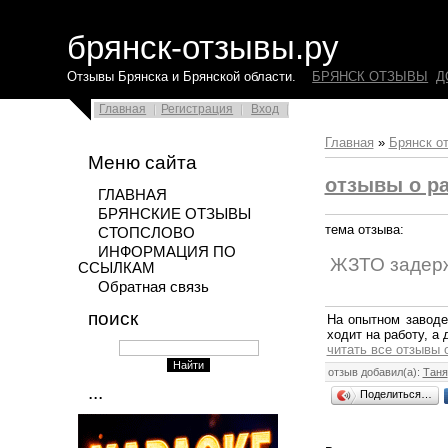
брянск-отзывы.ру
Отзывы Брянска и Брянской области.
БРЯНСК ОТЗЫВЫ
Д
Главная
Регистрация
Вход
Главная
»
Брянск о
Меню сайта
отзывы о ра
ГЛАВНАЯ
БРЯНСКИЕ ОТЗЫВЫ
тема отзыва:
СТОПСЛОВО
ИНФОРМАЦИЯ ПО
ЖЗТО задерж
ССЫЛКАМ
Обратная связь
поиск
На опытном заводе
ходит на работу, а 
читать все отзывы 
отзыв добавил(а):
Таня
...
Поделиться…