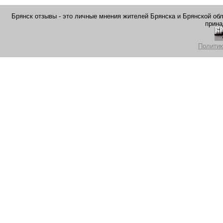
Брянск отзывы - это личные мнения жителей Брянска и Брянской обла
прина
Политик