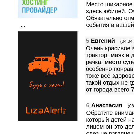
Место шикарное 
здесь юбилей. О
Обязательно отм
события в вашей
...
5
Евгений
(04.04
Очень красивое м
трактор, маяк и
речка, место су
особенно понрав
тоже всё здорово
такой отдых не г
от города всего 
6
Анастасия
(08
Обратите вниман
который детей на
лицом он это де
слез не взглянеш