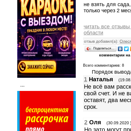
не взять для сада
только через 2 мес
читать все отзывы
области
отзыв добавил(а):
Олес
Поделиться…
комментарии на 
Всего комментариев
: 8
Порядок вывод
1
Наталья
(19.08
...
Не всё вам расс
свой счет. И не в
оставят, два ме
срок.
2
Оля
(30.09.2020 
Но зато могут пр