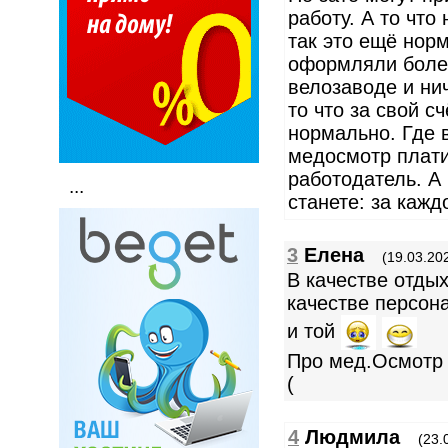
работу. А то чт
так это ещё нор
оформляли более
велозаводе и ни
то что за свой с
нормально. Где 
медосмотр плати
работодатель. А
...
станете: за кажд
3
Елена
(19.03.20
В качестве отды
качестве персон
и той
Про мед.Осмотр 
(
4
Людмила
(23.