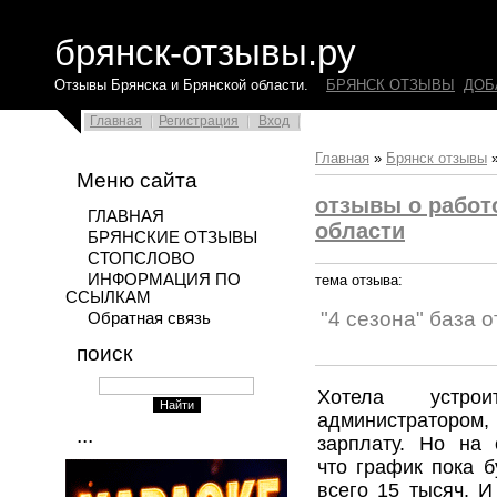
брянск-отзывы.ру
Отзывы Брянска и Брянской области.
БРЯНСК ОТЗЫВЫ
ДОБ
Главная
Регистрация
Вход
Главная
»
Брянск отзывы
Меню сайта
отзывы о работ
ГЛАВНАЯ
области
БРЯНСКИЕ ОТЗЫВЫ
СТОПСЛОВО
ИНФОРМАЦИЯ ПО
тема отзыва:
ССЫЛКАМ
"4 сезона" база 
Обратная связь
поиск
Хотела устр
администратором
...
зарплату. Но на 
что график пока б
всего 15 тысяч. И