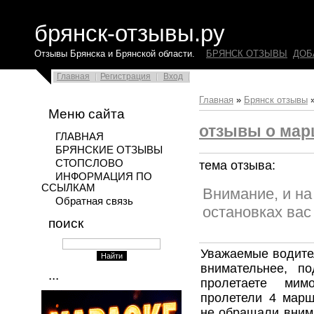
брянск-отзывы.ру
Отзывы Брянска и Брянской области.
БРЯНСК ОТЗЫВЫ
ДОБ
Главная
Регистрация
Вход
Главная
»
Брянск отзывы
Меню сайта
отзывы о мар
ГЛАВНАЯ
БРЯНСКИЕ ОТЗЫВЫ
СТОПСЛОВО
тема отзыва:
ИНФОРМАЦИЯ ПО
ССЫЛКАМ
Внимание, и н
Обратная связь
остановках вас
поиск
Уважаемые водител
внимательнее, п
...
пролетаете мим
пролетели 4 марш
не обращали внима