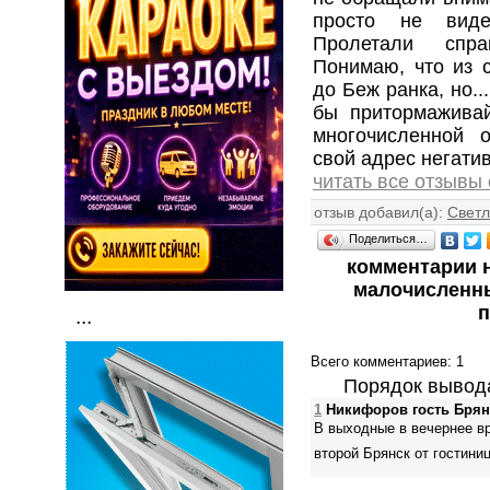
просто не виде
Пролетали спра
Понимаю, что из с
до Беж ранка, но..
бы притормаживай
многочисленной 
свой адрес негатив!!
читать все отзывы
отзыв добавил(а):
Свет
Поделиться…
комментарии н
малочисленны
п
...
Всего комментариев
: 1
Порядок вывод
1
Никифоров гость Брян
В выходные в вечернее в
второй Брянск от гостини