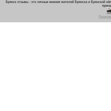
Брянск отзывы - это личные мнения жителей Брянска и Брянской обла
прина
Политик