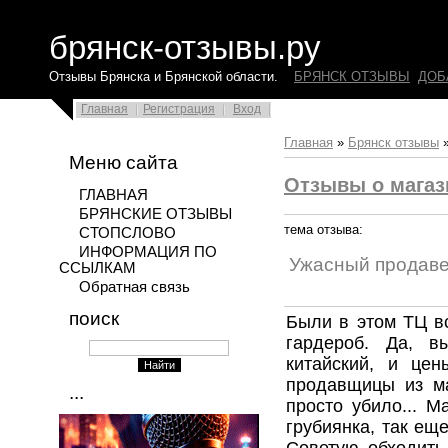
брянск-отзывы.ру
Отзывы Брянска и Брянской области.
БРЯНСК ОТЗЫВЫ
ДОБ
Главная
Регистрация
Вход
Главная
»
Брянск отзывы
Меню сайта
Отзывы о магаз
ГЛАВНАЯ
БРЯНСКИЕ ОТЗЫВЫ
тема отзыва:
СТОПСЛОВО
ИНФОРМАЦИЯ ПО
Ужасный продаве
ССЫЛКАМ
Обратная связь
поиск
Были в этом ТЦ вс
гардероб. Да, в
китайский, и цен
продавщицы из ма
...
просто убило... М
грубиянка, так ещ
Советую обходить 