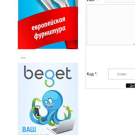
...
Код *: