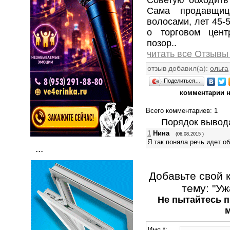
Сама продавщиц
волосами, лет 45-
о торговом цент
позор..
читать все Отзывы
отзыв добавил(а):
ольга
Поделиться…
комментарии н
Всего комментариев
: 1
Порядок вывод
1
Нина
(06.08.2015 )
Я так поняла речь идет о
...
Добавьте свой 
тему: "Уж
Не пытайтесь п
Имя *: