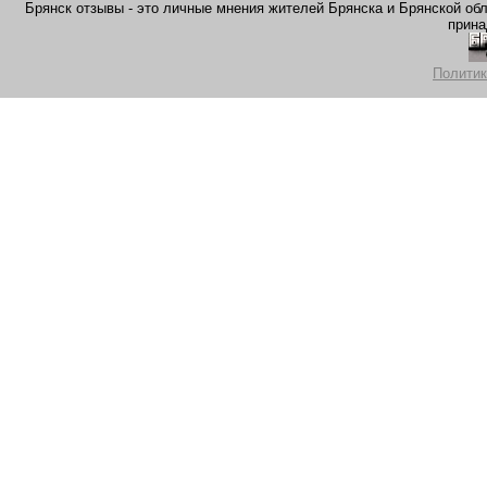
Брянск отзывы - это личные мнения жителей Брянска и Брянской обла
прина
Политик