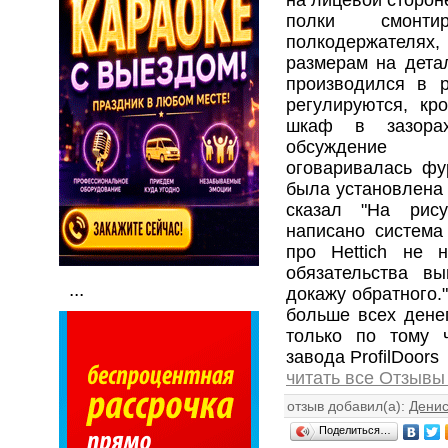
полки смонт
полкодержател
размерам на детал
производился в 
регулируются, кр
шкаф в зазора
обсуждение 
оговаривалась фур
была установлена 
сказал "На рис
написано система
про Hettich не 
обязательства в
...
докажу обратного."
больше всех денег
только по тому 
завода ProfilDoors
читать все Отзывы
отзыв добавил(а):
Дени
Поделиться…