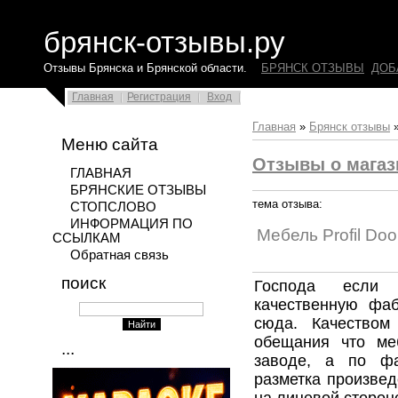
брянск-отзывы.ру
Отзывы Брянска и Брянской области.
БРЯНСК ОТЗЫВЫ
ДОБ
Главная
Регистрация
Вход
Главная
»
Брянск отзывы
Меню сайта
Отзывы о магаз
ГЛАВНАЯ
БРЯНСКИЕ ОТЗЫВЫ
тема отзыва:
СТОПСЛОВО
ИНФОРМАЦИЯ ПО
Мебель Profil Doo
ССЫЛКАМ
Обратная связь
поиск
Господа если 
качественную фа
сюда. Качеством
обещания что ме
...
заводе, а по фа
разметка произвед
на лицевой сторон