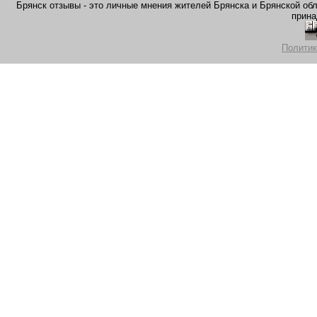
Брянск отзывы - это личные мнения жителей Брянска и Брянской обла
прина
Политик