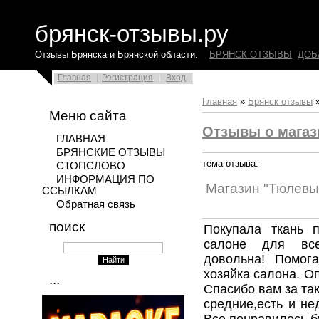
брянск-отзывы.ру
Отзывы Брянска и Брянской области.
БРЯНСК ОТЗЫВЫ
ДОБ
Главная
Регистрация
Вход
Главная
»
Брянск отзывы
Меню сайта
Отзывы о магаз
ГЛАВНАЯ
БРЯНСКИЕ ОТЗЫВЫ
тема отзыва:
СТОПСЛОВО
ИНФОРМАЦИЯ ПО
Магазин "Тюлевы
ССЫЛКАМ
Обратная связь
поиск
Покупала ткань 
салоне для вс
довольна! Помог
хозяйка салона. О
...
Спасибо вам за та
средние,есть и не
Все понравилось,бу