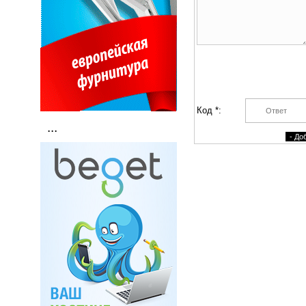
Код *:
...