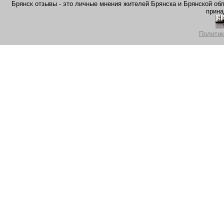
Брянск отзывы - это личные мнения жителей Брянска и Брянской обла
прина
Политик