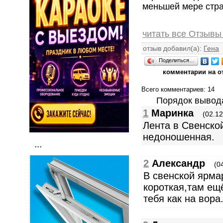
меньшей мере стра
читать все Отзывы
отзыв добавил(а):
Гена
Поделиться…
комментарии на о
Всего комментариев
: 14
Порядок вывод
1
Маринка
(02.12
Лента в Свенско
недоношенная.
...
2
Александр
(0
В свенской ярма
короткая,там ещ
тебя как на вора