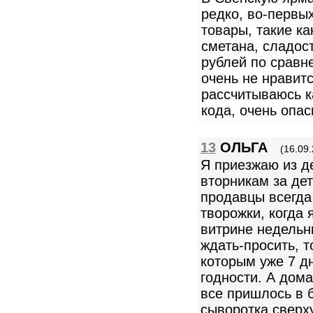
редко, во-первы
товары, такие ка
сметана, сладос
рублей по сравн
очень не нравитс
рассчитываюсь к
кода, очень опас
13
ОЛЬГА
(16.09.
Я приезжаю из д
вторникам за де
продавцы всегда
творожки, когда я
витрине недельны
ждать-просить, т
которым уже 7 дн
годности. А дома
все пришлось в б
сыворотка сверху