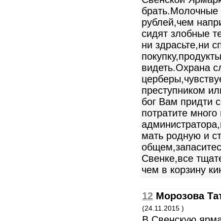
брать.Молочные 
рублей,чем напр
сидят злобные те
ни здрасьте,ни с
покупку,продукт
видеть.Охрана с
церберы,чувству
преступником ил
бог Вам придти 
потратите много 
администратора,
мать родную и ст
общем,запаситес
Свенке,все тщат
чем в корзину ки
12
Морозова Та
(24.11.2015 )
В Свенскую ярм