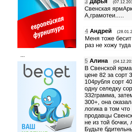
3
Дарья
(07.12.20
Свенская ярмАрк
А,грамотеи.....
4
Андрей
(28.01.
Меня тоже бесит
раз не хожу туда
...
5
Алина
(04.12.20
В Свенской ярма
цене 82 за сорт 3
104рубля сорт 40
одну селедку сор
332грамма, зате
300+, она оказал
логика в том чт
продавцы Свенск
не из той бочки,
Будьте бдительны