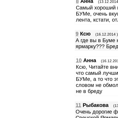
8
Анна
(13.12.2014
Самый хороший м
БУМе, очень вку
лента, кстати, о
9
Ксю
(16.12.2014 )
А где вы в Буме
ярмарку??? Бред
10
Анна
(16.12.20
Ксю, Читайте вн
что самый лучши
БУМе, а то что 
словом не обмол
не в бреду
11
Рыбакова
(1
Очень дорогие ф
Свенской Ярмарк