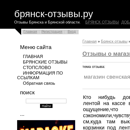
брянск-отзывы.ру
Отзывы Брянска и Брянской области.
БРЯНСК ОТЗЫВЫ
ДОБ
Главная
Регистрация
Вход
Главная
»
Брянск отзывы
Меню сайта
Отзывы о магаз
ГЛАВНАЯ
БРЯНСКИЕ ОТЗЫВЫ
тема отзыва:
СТОПСЛОВО
ИНФОРМАЦИЯ ПО
магазин свенска
ССЫЛКАМ
Обратная связь
поиск
Кто нибудь дов
лентой на кассе 
ощущение,
...
сэкономили,чувств
см,куда там вык
корзинки под лент