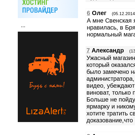
6
Олег
(05.12.2014
А мне Свенская 
...
нравилась, в Бр
нормальный мага
7
Александр
(1
Ужасный магазин
который оказалс
было замечено н
администратора,
видео, убеждаютс
виноват, только 
Больше не пойду
ярмарку и никому
хотите тратить с
доказование,что 