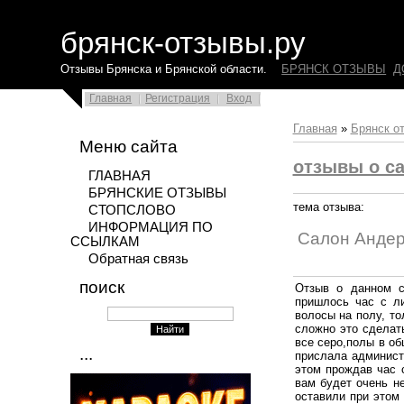
брянск-отзывы.ру
Отзывы Брянска и Брянской области.
БРЯНСК ОТЗЫВЫ
Д
Главная
Регистрация
Вход
Главная
»
Брянск о
Меню сайта
отзывы о са
ГЛАВНАЯ
БРЯНСКИЕ ОТЗЫВЫ
тема отзыва:
СТОПСЛОВО
ИНФОРМАЦИЯ ПО
Салон Анде
ССЫЛКАМ
Обратная связь
поиск
Отзыв о данном с
пришлось час с ли
волосы на полу, т
сложно это сделат
все серо,полы в об
...
прислала администр
этом прождав час 
вам будет очень не
оставили при этом