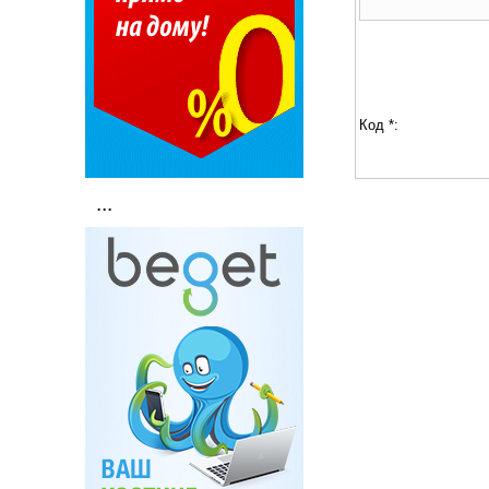
Код *:
...