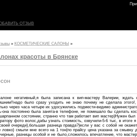
При
ОБАВИТЬ ОТЗЫВ
тзывы
»
КОСМЕТИЧЕСКИЕ САЛОНЫ
»
лонах красоты в Брянске
рсон
алоне негативный,я была записана к вип-мастеру Валерии, ждать 
шним!!надо было сразу уходить не знаю почему не сделала этого!
олько через часа четыре их удосужились подмести-видимо администрат
ь-она постоянно была занята-в телефоне, не помешало бы сделать кос
шарпанном состоянии, странно что там работает вип мастер)Нужен был 
атору фото волос,дабы узнать стоимость, озвучили-5-6 тыс, в итоге я
своей очереди),большая разница правда?)если у вас с собой не окаже
 ловко) смыли мне всего на 1 тон(по прайсу цена указана за смывку д
 черные, разницы особой и не было,сложилось впечатление, что масте