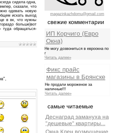
всегда сидела одна,
мпер, сказали, что
нужно одевать новую
magazinkazhdomu@gmail.com
 общем искать выход
це в вк, что нужны
свежие комментарии
гораздо больше)вот
 туда обращаться-
ИП Корчиго (Евро
Окна)
Не могу дозвониться в евроокна по
г
Читать далее»
Фикс прайс
магазины в Брянске
н".
Не продали мороженое за
наличные!!!
Читать далее»
самые читаемые
Деснаград замануха на
"дешевые" квартиры...
Окна Клен возмущение