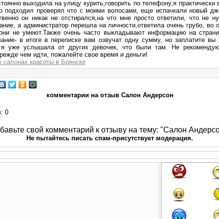
тоянно выходила на улицу курить,говорить по телефону,я практически 
р подходил проверял что с моими волосами, еще испачкали новый дже
ственно он никак не отстирался,на что мне просто ответили, что не 
ание, а администратор перешла на личности,ответила очень грубо, во
 они не умеют.Также очень часто выкладывают информацию на страни
ание- в итоге в переписке вам озвучат одну сумму, но заплатите вы 
о я уже услышала от других девочек, что были там. Не рекомендую
режде чем идти, пожалейте свое время и деньги!
о салонах красоты в Брянске
комментарии на отзыв Салон Андерсон
в
: 0
бавьте свой комментарий к отзыву на тему: "Салон Андерсо
Не пытайтесь писать спам-присутствует модерация.