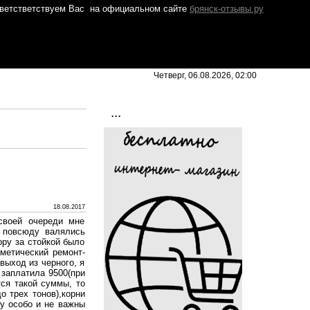
ветстветствуем Вас
на официальном сайте
брянск-отзывы.ру
Четверг, 06.08.2026, 02:00
...
18.08.2017
своей очереди мне
, повсюду валялись
ору за стойкой было
метический ремонт-
выход из черного, я
 заплатила 9500(при
тся такой суммы, то
о трех тонов),корни
ру особо и не важны