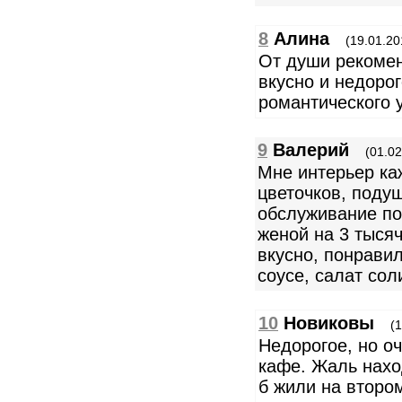
8
Алина
(19.01.20
От души рекомен
вкусно и недоро
романтического 
9
Валерий
(01.02
Мне интерьер ка
цветочков, подуш
обслуживание по
женой на 3 тыся
вкусно, понрави
соусе, салат сол
10
Новиковы
(
Недорогое, но о
кафе. Жаль нахо
б жили на второ