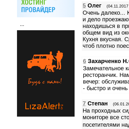
5
Олег
(04.11.2017
Очень далеко... 
и дело проезжаю
...
находишься в пр
общем вид из ок
Кухня вкусная. С
чтоб плотно поес
6
Захарченко Н.
Замечательное к
ресторанчик. На
вечер: обслужив
- быстро и очень
7
Степан
(06.01.2
На проходных сид
мониторе все сто
посетителями н