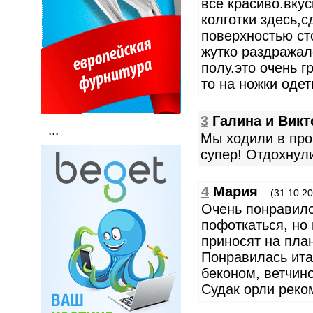
всё красиво.вкус
колготки здесь,
поверхностью ст
жутко раздражало
полу.это очень г
то на ножки одет
3
Галина и Викт
...
Мы ходили в пр
супер! Отдохнул
4
Мария
(31.10.20
Очень понравило
пофоткаться, но
приносят на план
Понравилась ита
беконом, ветчин
Судак орли реко