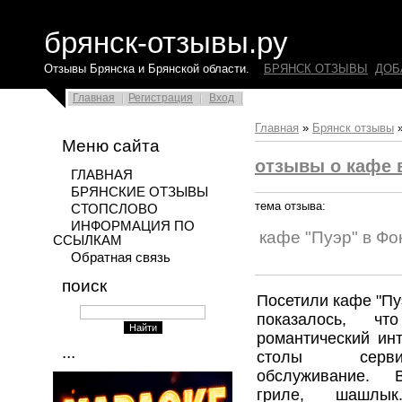
брянск-отзывы.ру
Отзывы Брянска и Брянской области.
БРЯНСК ОТЗЫВЫ
ДОБ
Главная
Регистрация
Вход
Главная
»
Брянск отзывы
Меню сайта
отзывы о кафе 
ГЛАВНАЯ
БРЯНСКИЕ ОТЗЫВЫ
тема отзыва:
СТОПСЛОВО
ИНФОРМАЦИЯ ПО
кафе "Пуэр" в Фо
ССЫЛКАМ
Обратная связь
поиск
Посетили кафе "Пу
показалось, ч
романтический инт
...
столы серви
обслуживание.
гриле, шашлык