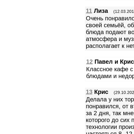
11
Лиза
(12.03.201
Очень понравило
своей семьёй, о
блюда подают во
атмосфера и му
располагает к н
12
Павел и Крис
Классное кафе с
блюдами и недоро
13
Крис
(29.10.202
Делала у них тор
понравился, от 
за 2 дня, так мне
которого до сих 
технологии прои
настояться 8 -12