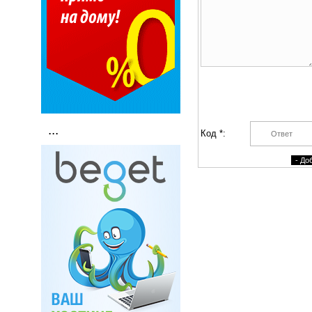
...
Код *: