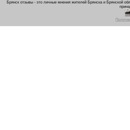
Брянск отзывы - это личные мнения жителей Брянска и Брянской обла
прина
Политик