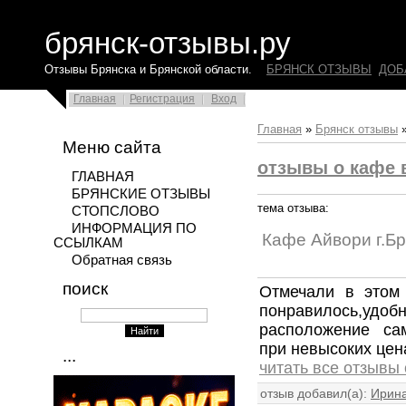
брянск-отзывы.ру
Отзывы Брянска и Брянской области.
БРЯНСК ОТЗЫВЫ
ДОБ
Главная
Регистрация
Вход
Главная
»
Брянск отзывы
Меню сайта
отзывы о кафе 
ГЛАВНАЯ
БРЯНСКИЕ ОТЗЫВЫ
тема отзыва:
СТОПСЛОВО
ИНФОРМАЦИЯ ПО
Кафе Айвори г.Бр
ССЫЛКАМ
Обратная связь
поиск
Отмечали в этом
понравилось,
расположение са
при невысоких цен
...
читать все отзывы
отзыв добавил(а):
Ирин