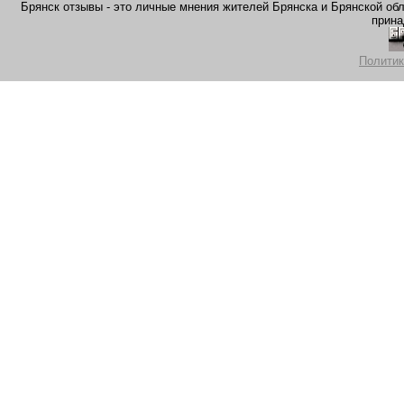
Брянск отзывы - это личные мнения жителей Брянска и Брянской обла
прина
Политик