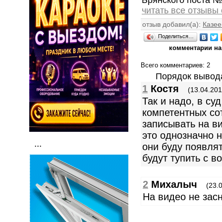
читать все отзывы
отзыв добавил(а):
Казее
Поделиться…
комментарии на 
Всего комментариев
: 2
Порядок вывод
1
Костя
(13.04.201
Так и надо, в суд
компетентных со
записывать на в
это однозначно н
...
они буду появля
будут тупить с в
2
Михалыч
(23.
На видео не зас