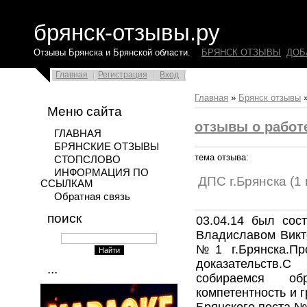
брянск-отзывы.ру
Отзывы Брянска и Брянской области.
БРЯНСК ОТЗЫВЫ
ДОБ
Главная
Регистрация
Вход
Главная
»
Брянск отзывы
Меню сайта
отзывы о работ
ГЛАВНАЯ
БРЯНСКИЕ ОТЗЫВЫ
тема отзыва:
СТОПСЛОВО
ИНФОРМАЦИЯ ПО
ДПС г.Брянска (1 
ССЫЛКАМ
Обратная связь
поиск
03.04.14 был сос
Владиславом Викт
№1 г.Брянска.Пр
доказательств.
...
собираемся о
компетентность и 
Брянского поста №