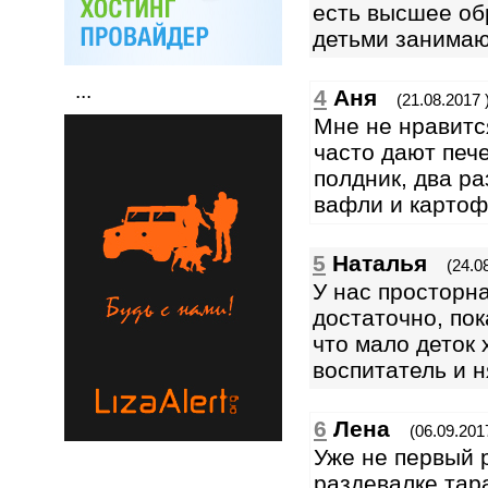
есть высшее об
детьми занимаю
...
4
Аня
(21.08.2017 
Мне не нравится
часто дают печ
полдник, два ра
вафли и картоф
5
Наталья
(24.0
У нас просторна
достаточно, пок
что мало деток 
воспитатель и 
6
Лена
(06.09.201
Уже не первый 
раздевалке тара