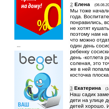
2
Елена
(06.08.20
Мы тоже начали
года. Воспитате
понравились, в
не хотят кушать
поэтому нам на
что можно отдат
один день сосис
...
ребенку сосиски
день -котлета ры
соленая, это то
же в ней попал
косточка плоска
3
Екатерина
(1
Наш садик заме
дети на улице д
детей хорошо. 