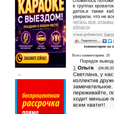
сложилось положит
в группах кровато
деток,и также ка
уверили, что не вс
читать все отзывы
области
отзыв добавил(а):
Свет
Поделиться…
комментарии на 
Всего комментариев
: 25
Порядок вывод
1
Ольга
(04.08.20
...
Светлана, у нас
коллектив друж
замечательное.
переживайте, по
ходит меньше п
всем хватит!