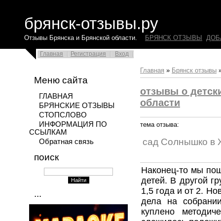
брянск-отзывы.ру
Отзывы Брянска и Брянской области.
БРЯНСК ОТЗЫВЫ
ДОБ
Главная
Регистрация
Вход
Главная
»
Брянск отзывы
Меню сайта
отзывы о детск
ГЛАВНАЯ
области
БРЯНСКИЕ ОТЗЫВЫ
СТОПСЛОВО
ИНФОРМАЦИЯ ПО
тема отзыва:
ССЫЛКАМ
сад Солнышко в 
Обратная связь
поиск
Наконец-то мы пош
детей. В другой гр
1,5 года и от 2. Н
...
дела на собрании
куплено методич