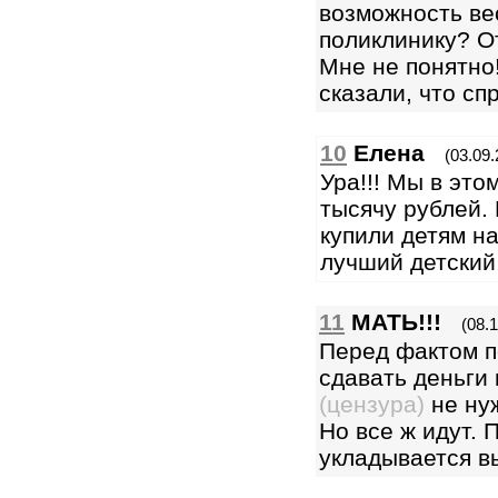
возможность ве
поликлинику? О
Мне не понятно!
сказали, что сп
10
Елена
(03.09.
Ура!!! Мы в это
тысячу рублей. 
купили детям н
лучший детский 
11
МАТЬ!!!
(08.
Перед фактом п
сдавать деньги 
(цензура)
не нуж
Но все ж идут. 
укладывается в