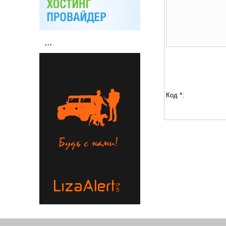
...
Код *: