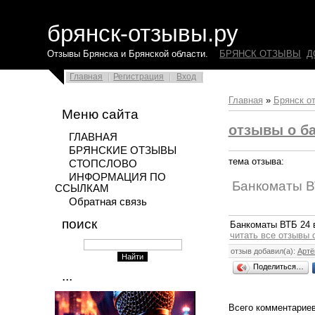
брянск-отзывы.ру
Отзывы Брянска и Брянской области.
БРЯНСК ОТЗЫВЫ
Д
Главная
Регистрация
Вход
Главная
»
Брянск о
Меню сайта
отзывы о ба
ГЛАВНАЯ
БРЯНСКИЕ ОТЗЫВЫ
тема отзыва:
СТОПСЛОВО
ИНФОРМАЦИЯ ПО
Банкоматы В
ССЫЛКАМ
Обратная связь
поиск
Банкоматы ВТБ 24 в
читать все отзывы 
отзыв добавил(а):
Арт
Поделиться…
...
Всего комментарие