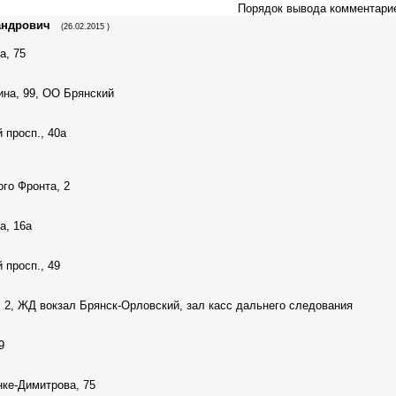
Порядок вывода комментари
андрович
(26.02.2015 )
а, 75
ина, 99, ОО Брянский
 просп., 40а
ого Фронта, 2
а, 16а
 просп., 49
, 2, ЖД вокзал Брянск-Орловский, зал касс дальнего следования
9
нке-Димитрова, 75