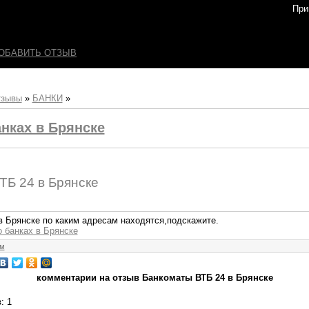
При
ОБАВИТЬ ОТЗЫВ
тзывы
»
БАНКИ
»
нках в Брянске
ТБ 24 в Брянске
 Брянске по каким адресам находятся,подскажите.
о банках в Брянске
ём
комментарии на отзыв Банкоматы ВТБ 24 в Брянске
в
: 1