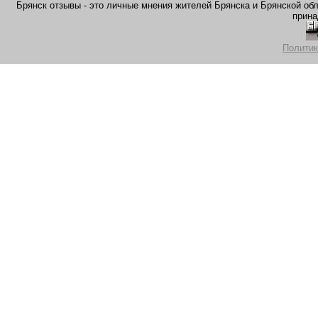
Брянск отзывы - это личные мнения жителей Брянска и Брянской обла
прина
Политик