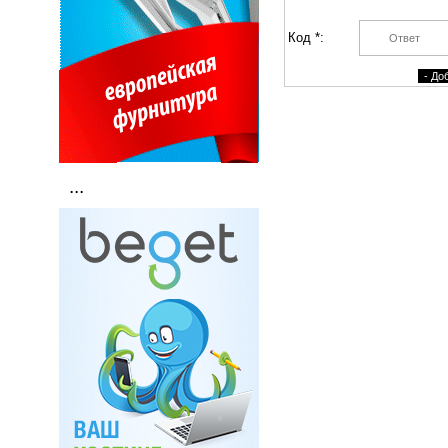
Код *:
...