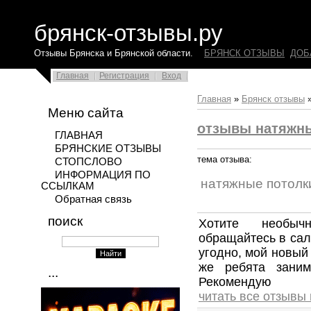
брянск-отзывы.ру
Отзывы Брянска и Брянской области.
БРЯНСК ОТЗЫВЫ
ДОБ
Главная
Регистрация
Вход
Главная
»
Брянск отзывы
Меню сайта
отзывы натяжн
ГЛАВНАЯ
БРЯНСКИЕ ОТЗЫВЫ
тема отзыва:
СТОПСЛОВО
ИНФОРМАЦИЯ ПО
натяжные потолк
ССЫЛКАМ
Обратная связь
поиск
Хотите необыч
обращайтесь в сал
угодно, мой новый 
же ребята заним
...
Рекомендую
читать все отзывы