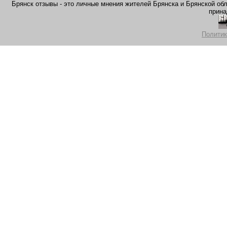
Брянск отзывы - это личные мнения жителей Брянска и Брянской обла
прина
Политик