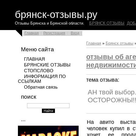
брянск-отзывы.ру
Отзывы Брянска и Брянской области.
БРЯНСК ОТЗЫВЫ
ДОБ
Главная
Регистрация
Вход
Главная
»
Брянск отзывы
Меню сайта
отзывы об аг
ГЛАВНАЯ
недвижимости
БРЯНСКИЕ ОТЗЫВЫ
СТОПСЛОВО
ИНФОРМАЦИЯ ПО
тема отзыва:
ССЫЛКАМ
Обратная связь
АН твой выбор
поиск
ОСТОРОЖНЫ!
...
На авито выста
человек купил в 
хочет ее прод