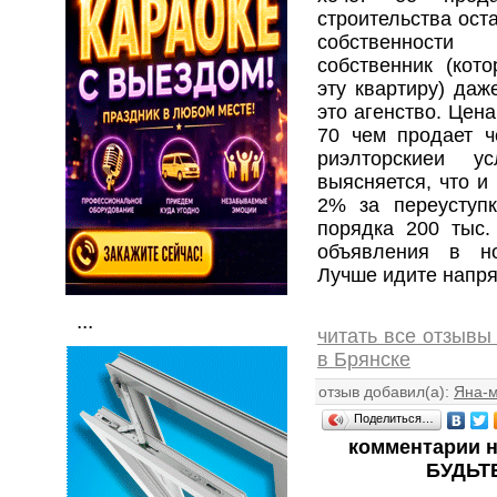
строительства ост
собственности
собственник (кот
эту квартиру) даж
это агенство. Цен
70 чем продает 
риэлторскиеи у
выясняется, что и
2% за переуступ
порядка 200 тыс.
объявления в но
Лучше идите напря
...
читать все отзывы
в Брянске
отзыв добавил(а):
Яна-
Поделиться…
комментарии н
БУДЬТ