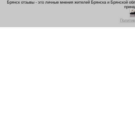
Брянск отзывы - это личные мнения жителей Брянска и Брянской обла
прина
Политик