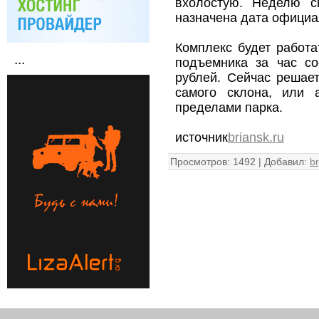
вхолостую. Неделю с
назначена дата официа
Комплекс будет работа
...
подъемника за час со
рублей. Сейчас решает
самого склона, или 
пределами парка.
источник
briansk.ru
Просмотров
:
1492
|
Добавил
:
b