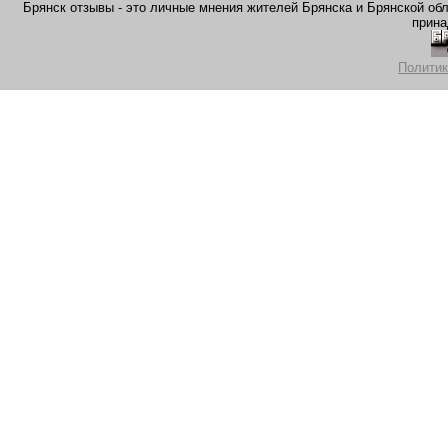
Брянск отзывы - это личные мнения жителей Брянска и Брянской обла
прина
Политик